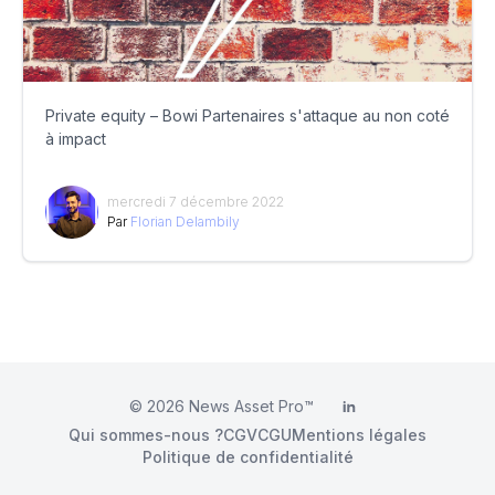
Private equity – Bowi Partenaires s'attaque au non coté
à impact
mercredi 7 décembre 2022
Par
Florian Delambily
© 2026
News Asset Pro™
LinkedIn
Qui sommes-nous ?
CGV
CGU
Mentions légales
Politique de confidentialité