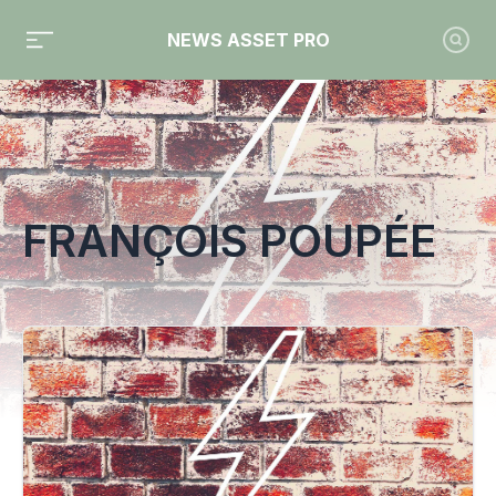
NEWS ASSET PRO
Toute l'actualité sur le tag "François Poupée"
FRANÇOIS POUPÉE