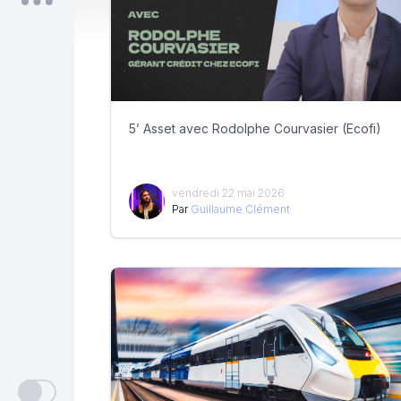
5’ Asset avec Rodolphe Courvasier (Ecofi)
vendredi 22 mai 2026
Par
Guillaume Clément