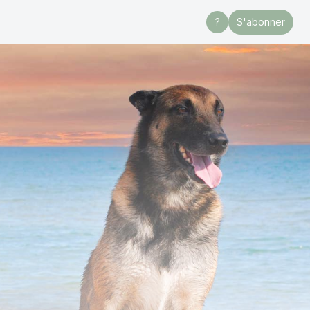
?
S'abonner