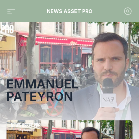
NEWS ASSET PRO
Toute l'actualité sur le tag "Emmanuel Pateyron"
EMMANUEL
PATEYRON