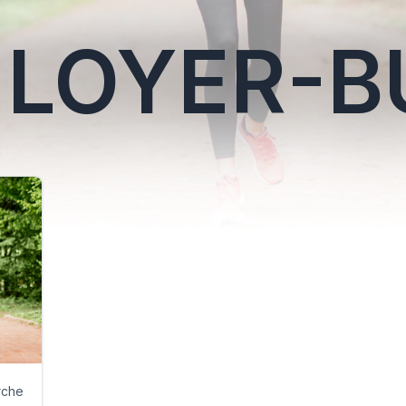
E LOYER-
rche