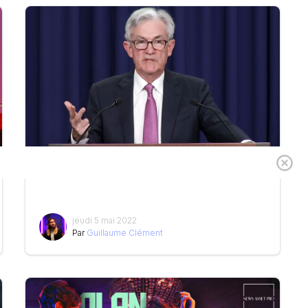
Fed – Jerome Powell met les bouchées doubles
jeudi 5 mai 2022
Par
Guillaume Clément