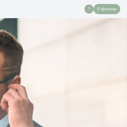
?
S'abonner