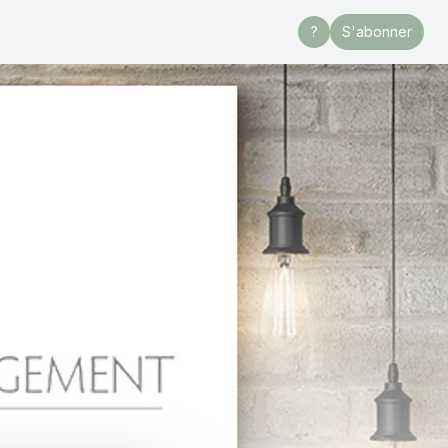
?
S'abonner