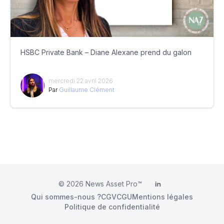
HSBC Private Bank – Diane Alexane prend du galon
mercredi 22 avril 2026
Par
Guillaume Clément
© 2026
News Asset Pro™
LinkedIn
Qui sommes-nous ?
CGV
CGU
Mentions légales
Politique de confidentialité