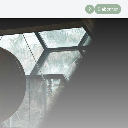
?
S'abonner