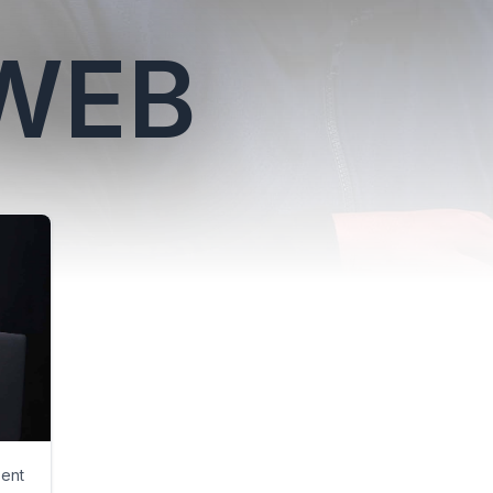
WEB
sent