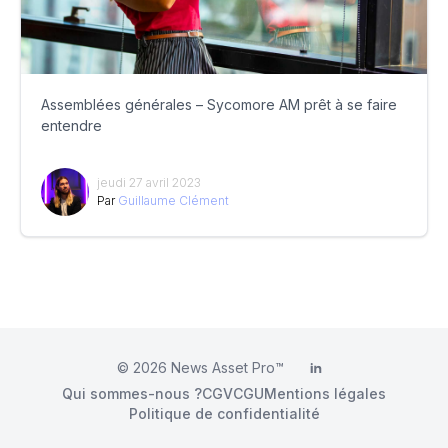
Assemblées générales – Sycomore AM prêt à se faire
entendre
jeudi 27 avril 2023
Par
Guillaume Clément
© 2026
News Asset Pro™
LinkedIn
Qui sommes-nous ?
CGV
CGU
Mentions légales
Politique de confidentialité