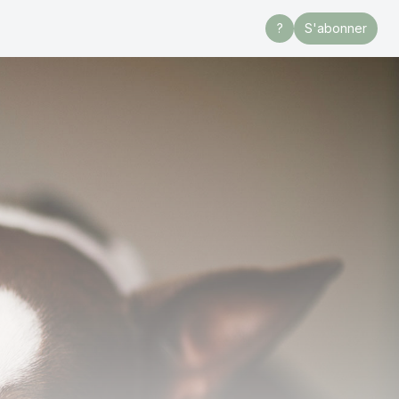
?
S'abonner