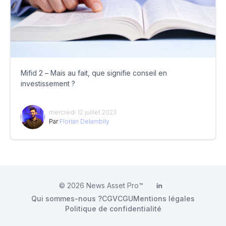
Mifid 2 – Mais au fait, que signifie conseil en
investissement ?
mercredi 12 juillet 2023
Par
Florian Delambily
© 2026
News Asset Pro™
LinkedIn
Qui sommes-nous ?
CGV
CGU
Mentions légales
Politique de confidentialité