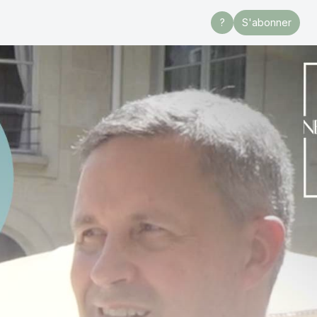
?
S'abonner