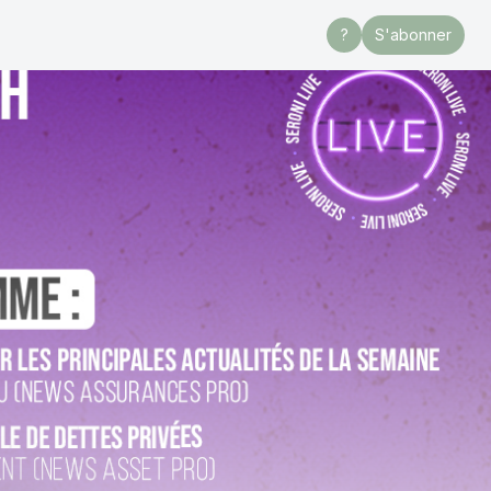
?
S'abonner