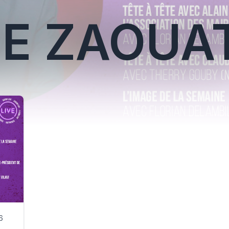
E ZAOUAT
6