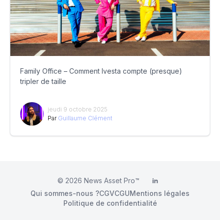
Family Office – Comment Ivesta compte (presque)
tripler de taille
jeudi 9 octobre 2025
Par
Guillaume Clément
© 2026
News Asset Pro™
LinkedIn
Qui sommes-nous ?
CGV
CGU
Mentions légales
Politique de confidentialité