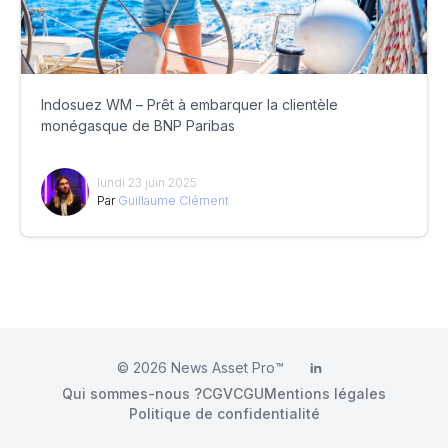
Indosuez WM – Prêt à embarquer la clientèle
monégasque de BNP Paribas
lundi 23 juin 2025
Par
Guillaume Clément
© 2026
News Asset Pro™
LinkedIn
Qui sommes-nous ?
CGV
CGU
Mentions légales
Politique de confidentialité