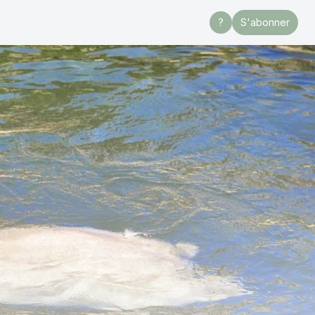
?
S'abonner