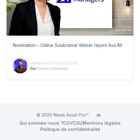
Nomination – Céline Soubranne Weber rejoint Axa IM
vendredi 21 octobre 2022
Par
Florian Delambily
© 2026
News Asset Pro™
LinkedIn
Qui sommes-nous ?
CGV
CGU
Mentions légales
Politique de confidentialité