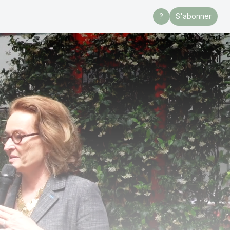
?
S'abonner