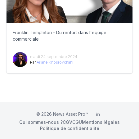
Franklin Templeton - Du renfort dans l'équipe
commerciale
mardi 24 septembre 2024
Par
Ariane Khosrovchahi
© 2026
News Asset Pro™
LinkedIn
Qui sommes-nous ?
CGV
CGU
Mentions légales
Politique de confidentialité