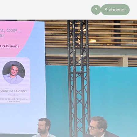
?
S'abonner