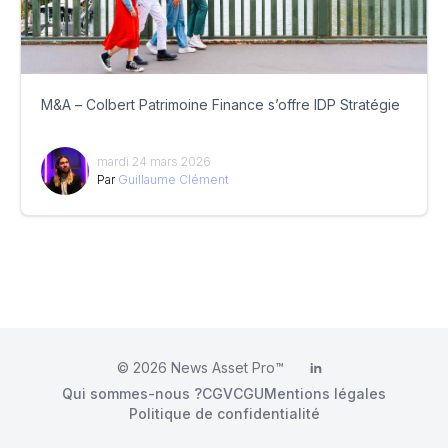
M&A – Colbert Patrimoine Finance s’offre IDP Stratégie
mardi 24 mars 2026
Par
Guillaume Clément
© 2026
News Asset Pro™
LinkedIn
Qui sommes-nous ?
CGV
CGU
Mentions légales
Politique de confidentialité