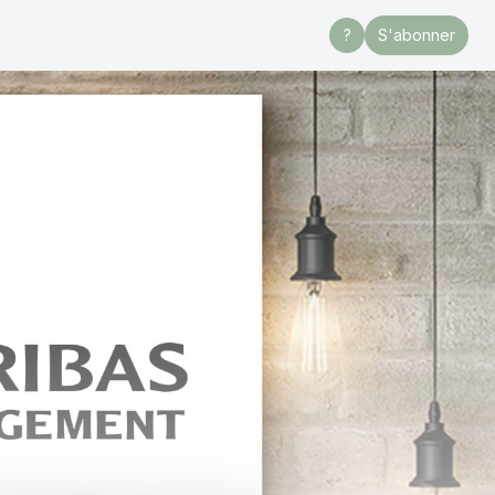
?
S'abonner