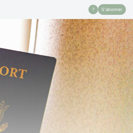
?
S'abonner