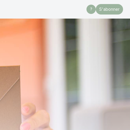
?
S'abonner