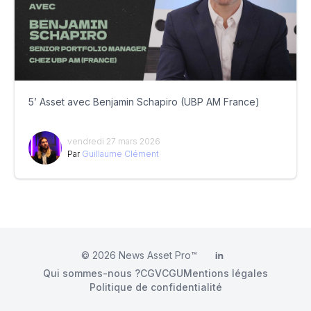
5’ Asset avec Benjamin Schapiro (UBP AM France)
vendredi 27 mars 2026
Par
Guillaume Clément
© 2026
News Asset Pro™
LinkedIn
Qui sommes-nous ?
CGV
CGU
Mentions légales
Politique de confidentialité