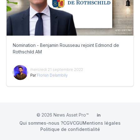
Nomination - Benjamin Rousseau rejoint Edmond de
Rothschild AM
mercredi 21 septembre 2022
Par
Florian Delambily
© 2026
News Asset Pro™
LinkedIn
Qui sommes-nous ?
CGV
CGU
Mentions légales
Politique de confidentialité