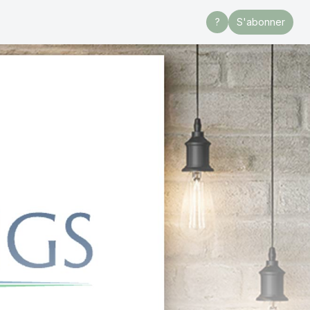
?
S'abonner