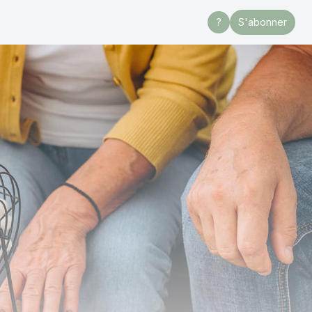
?
S'abonner