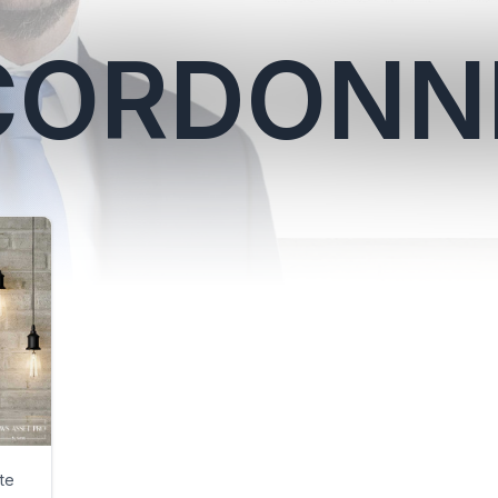
CORDONN
te