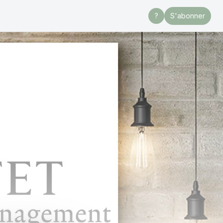
?
S'abonner