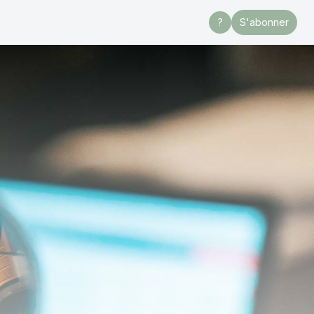
?
S'abonner