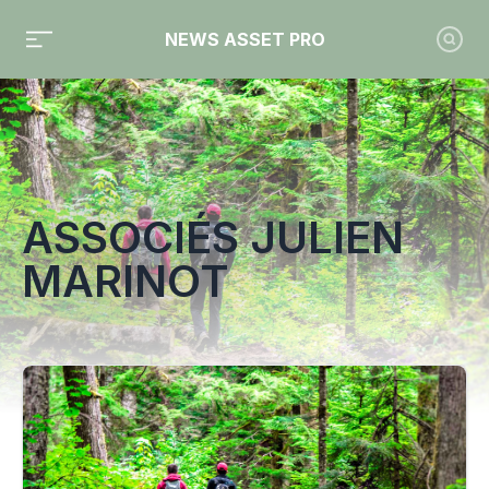
NEWS ASSET PRO
Toute l'actualité sur le tag "associés Julien Marinot"
ASSOCIÉS JULIEN
MARINOT