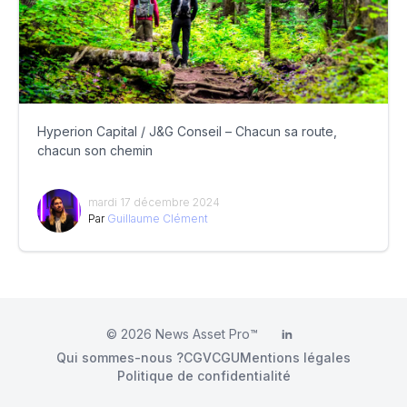
Hyperion Capital / J&G Conseil – Chacun sa route,
chacun son chemin
mardi 17 décembre 2024
Par
Guillaume Clément
© 2026
News Asset Pro™
LinkedIn
Qui sommes-nous ?
CGV
CGU
Mentions légales
Politique de confidentialité