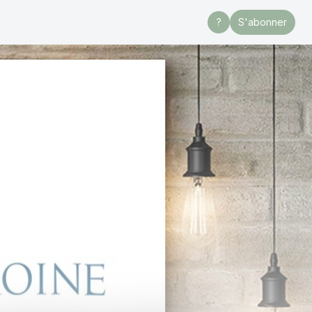
?
S'abonner