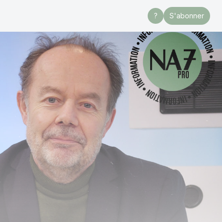
?
S'abonner