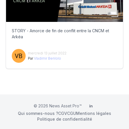
STORY - Amorce de fin de conflit entre la CNCM et
Arkéa
mercredi 13 juillet 2022
Par
Vladimir Benlolo
© 2026
News Asset Pro™
LinkedIn
Qui sommes-nous ?
CGV
CGU
Mentions légales
Politique de confidentialité