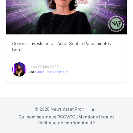
Generali Investments – Anne-Sophie Pacot monte à
bord
lundi 22 juin 2026
Par
Guillaume Clément
© 2026
News Asset Pro™
LinkedIn
Qui sommes-nous ?
CGV
CGU
Mentions légales
Politique de confidentialité