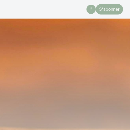
?
S'abonner