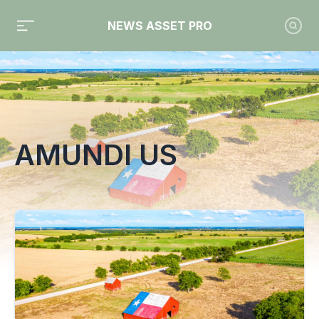
NEWS ASSET PRO
Toute l'actualité sur le tag "Amundi US"
AMUNDI US