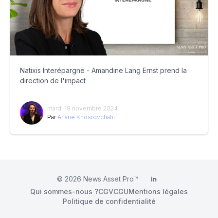
Natixis Interépargne - Amandine Lang Ernst prend la
direction de l'impact
mardi 19 novembre 2024
Par
Ariane Khosrovchahi
© 2026
News Asset Pro™
LinkedIn
Qui sommes-nous ?
CGV
CGU
Mentions légales
Politique de confidentialité