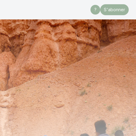
?
S'abonner