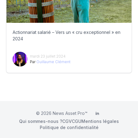
Actionnariat salarié – Vers un « cru exceptionnel » en
2024
mardi 23 juillet 2024
Par
Guillaume Clément
© 2026
News Asset Pro™
LinkedIn
Qui sommes-nous ?
CGV
CGU
Mentions légales
Politique de confidentialité