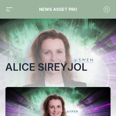
NEWS ASSET PRO
Toute l'actualité sur le tag "Alice Sireyjol"
ALICE SIREYJOL