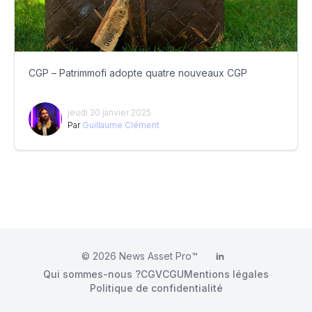
CGP – Patrimmofi adopte quatre nouveaux CGP
jeudi 30 janvier 2025
Par
Guillaume Clément
© 2026
News Asset Pro™
LinkedIn
Qui sommes-nous ?
CGV
CGU
Mentions légales
Politique de confidentialité