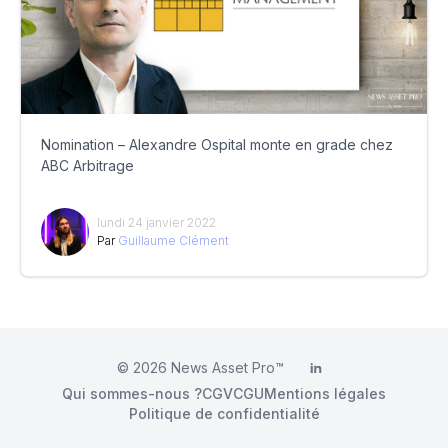
Nomination – Alexandre Ospital monte en grade chez
ABC Arbitrage
lundi 24 janvier 2022
Par
Guillaume Clément
© 2026
News Asset Pro™
LinkedIn
Qui sommes-nous ?
CGV
CGU
Mentions légales
Politique de confidentialité