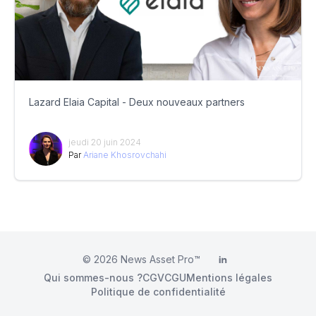
Lazard Elaia Capital - Deux nouveaux partners
jeudi 20 juin 2024
Par
Ariane Khosrovchahi
© 2026
News Asset Pro™
LinkedIn
Qui sommes-nous ?
CGV
CGU
Mentions légales
Politique de confidentialité