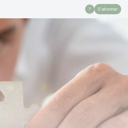
?
S'abonner