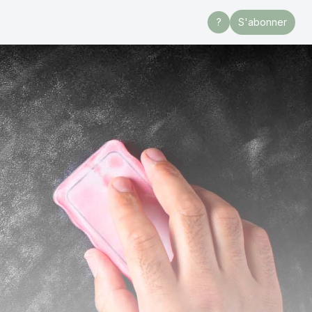
?
S'abonner