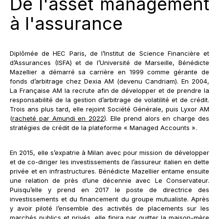
De l'asset management
à l'assurance
Diplômée de HEC Paris, de l’Institut de Science Financière et
d’Assurances (ISFA) et de l’Université de Marseille, Bénédicte
Mazellier a démarré sa carrière en 1999 comme gérante de
fonds d’arbitrage chez Dexia AM (devenu Candriam). En 2004,
La Française AM la recrute afin de développer et de prendre la
responsabilité de la gestion d’arbitrage de volatilité et de crédit.
Trois ans plus tard, elle rejoint Société Générale, puis Lyxor AM
(
racheté par Amundi en 2022
). Elle prend alors en charge des
stratégies de crédit de la plateforme « Managed Accounts ».
En 2015, elle s’expatrie à Milan avec pour mission de développer
et de co-diriger les investissements de l’assureur italien en dette
privée et en infrastructures. Bénédicte Mazellier entame ensuite
une relation de près d’une décennie avec Le Conservateur.
Puisqu’elle y prend en 2017 le poste de directrice des
investissements et du financement du groupe mutualiste. Après
y avoir piloté l’ensemble des activités de placements sur les
marchés publics et privés, elle finira par quitter la maison-mère