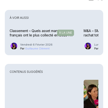
À VOIR AUSSI
Classement – Quels asset managers
M&A – SMABTP 
À LA UNE
français ont le plus collecté en 2025 ?
rachat total d’
(2/3)
Vendredi 6 Février 2026
Lundi 28 J
Par
Guillaume Clément
Par
Guilla
CONTENUS SUGGÉRÉS