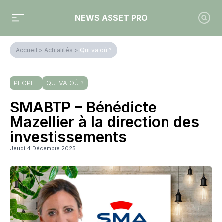
NEWS ASSET PRO
Accueil
>
Actualités
>
Qui va où ?
PEOPLE
QUI VA OÙ ?
SMABTP – Bénédicte
Mazellier à la direction des
investissements
Jeudi 4 Décembre 2025