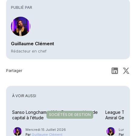
PUBLIÉ PAR
Guillaume Clément
Rédacteur en chef
Partager
À VOIR AUSSI
Sanso Longchamp AM – Recomposition de
League Table 
SOCIÉTÉS DE GESTION
capital à l’étude
Amiral Gestion
sommet
Mercredi 15 Juillet 2026
Lundi 1 Ju
Par
Guillaume Clément
Par
Guilla